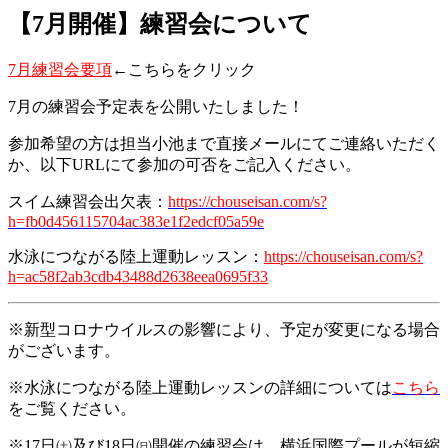
【7月開催】練習会について
7月練習会要項
←こちらをクリック
7月の練習会予定表を公開いたしました！
参加希望の方は担当小池まで直接メールにてご連絡いただく
か、以下URLにて参加の可否をご記入ください。
スイム練習会出欠表：
https://chouseisan.com/s?
h=fb0d456115704ac383e1f2edcf05a59e
水泳につながる陸上運動レッスン：
https://chouseisan.com/s?
h=ac58f2ab3cdb43488d2638eea0695f33
※新型コロナウイルスの影響により、予定が変更になる場合
がございます。
※水泳につながる陸上運動レッスンの詳細については
こちら
をご覧ください。
※17日㈯及び18日㈰開催の練習会は、横浜国際プールが短縮