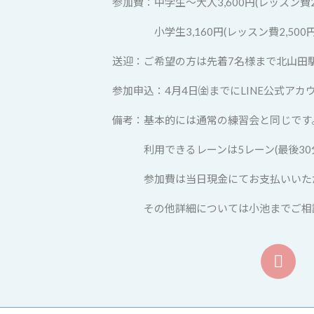
参加費：中学生～大人3,600円(レッスン費2,
小学生3,160円(レッスン費2,500円
送迎：ご希望の方は先着7名様まで北山田駅か
参加申込：4月4日㈮までにLINE公式アカウ
備考：基本的には通常の練習会と同じです
利用できるレーンは5レーン(最後30分
参加費は当日現金にてお支払いいた
その他詳細については小池までご相